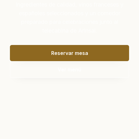
Ingredientes de calidad, vinos franceses y
españoles seleccionados y un comedor
preparado para celebraciones junto al
telecabina de Arinsal.
Reservar mesa
Ver menú