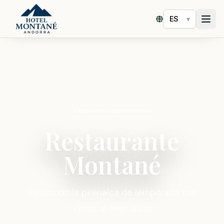
▾
Seleccionar idioma
Experiencia gastronómica
Restaurante
Montané
Gastronomía pirenaica de temporada con
vistas al telecabina