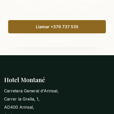
para vivir una experiencia inolvidable
con la chef Fiona Dean MBE.
Llamar +376 737 535
Contáctanos
Pie de página
Hotel Montané
Carretera General d'Arinsal,
Carrer la Grella, 1,
AD400 Arinsal,